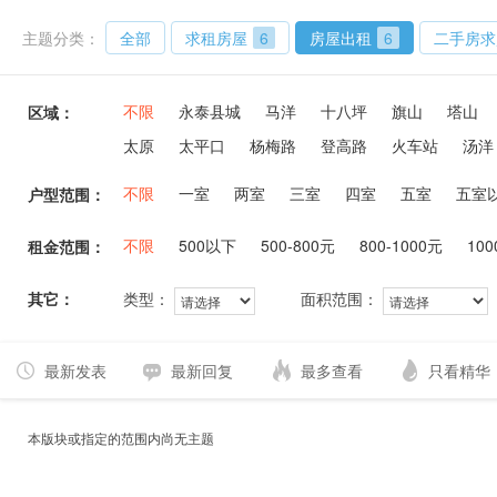
主题分类：
全部
求租房屋
6
房屋出租
6
二手房求
不限
永泰县城
马洋
十八坪
旗山
塔山
区域：
太原
太平口
杨梅路
登高路
火车站
汤洋
不限
一室
两室
三室
四室
五室
五室
户型范围：
不限
500以下
500-800元
800-1000元
100
租金范围：
其它：
类型：
面积范围：
最新发表
最新回复
最多查看
只看精华
本版块或指定的范围内尚无主题